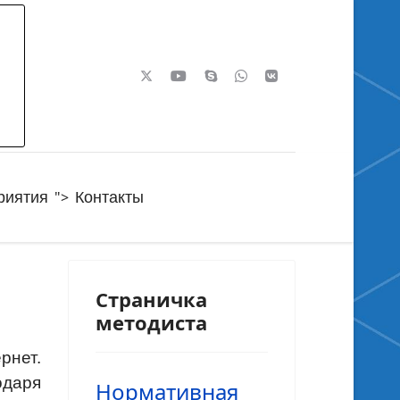
">
риятия
Контакты
Страничка
методиста
рнет.
одаря
Нормативная