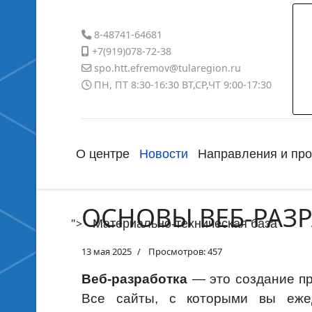
8-48741-64681
+7(919)078-72-38
spo.htt.efremov@tularegion.ru
ПН, ПТ 8:30-16:30 ВТ,СР,ЧТ 9:00-17:30
О центре
Новости
Направления и пр
ОСНОВЫ ВЕБ-РАЗ
">
Материально-техническая база
13 мая 2025
Просмотров: 457
Веб-разработка
— это создание пр
Все сайты, с которыми вы еже