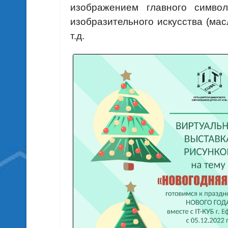
изображением главного симво
изобразительного искусства (масл
т.д.