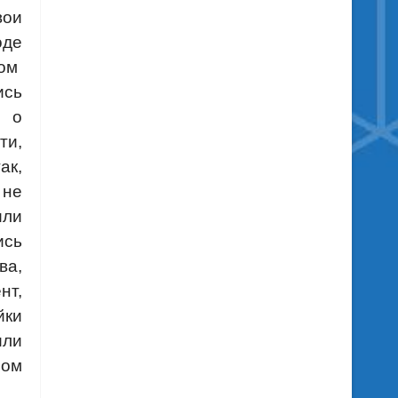
вои
де
вом
ись
и о
и,
ак,
 не
или
сь
ва,
нт,
ки
или
ном