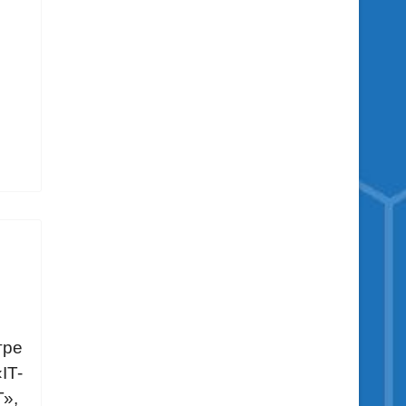
ре
IT-
»,