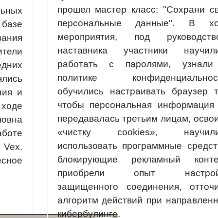
прошел мастер класс: "Сохрани с
ьных
персональные данные". В хо
 базе
мероприятия, под руководст
ания
наставника участники научил
ители
работать с паролями, узнал
едних
политике конфиденциальност
ялись
обучились настраивать браузер т
ния и
чтобы персональная информация
 ходе
передавалась третьим лицам, осво
овна
«чистку сookies», научили
аботе
использовать программные средст
Vex.
блокирующие рекламный конте
есное
приобрели опыт настрой
защищенного соединения, отточ
алгоритм действий при направлен
кибербулинге.