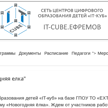
">
ограммы
Документы
Расписание
Педагоги
Меро
няя елка"
бразования детей «IT-куб» на базе ГПОУ ТО «ЕХ
му «Новогодняя ёлка». Ждем от участников работ