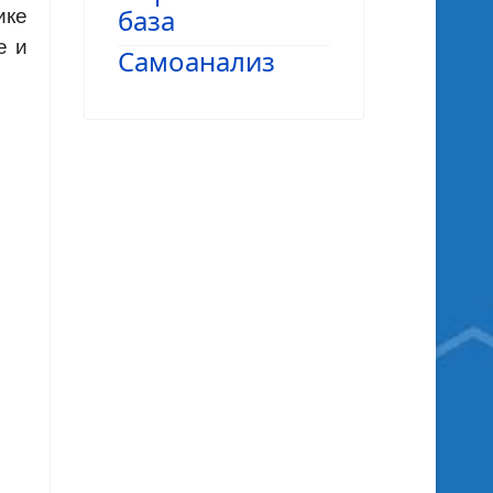
база
ике
е и
Самоанализ