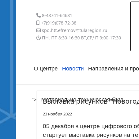
8-48741-64681
+7(919)078-72-38
spo.htt.efremov@tularegion.ru
ПН, ПТ 8:30-16:30 ВТ,СР,ЧТ 9:00-17:30
О центре
Новости
Направления и пр
">
Выставка рисунков "Новогод
Материально-техническая база
23 ноября 2022
05 декабря в центре цифрового о
стартует выставка рисунков на те