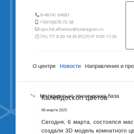
8-48741-64681
+7(919)078-72-38
spo.htt.efremov@tularegion.ru
ПН, ПТ 8:30-16:30 ВТ,СР,ЧТ 9:00-17:30
О центре
Новости
Направления и пр
">
Калейдоскоп цветов
Материально-техническая база
06 марта 2025
Сегодня, 6 марта, состоялся ма
создали 3D модель комнатного ц