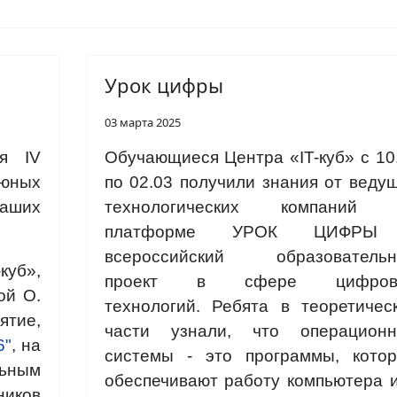
Урок цифры
03 марта 2025
я IV
Обучающиеся Центра «IT-куб» с 10
ных
по 02.03 получили знания от веду
аших
технологических компаний 
платформе УРОК ЦИФРЫ
всероссийский образователь
уб»,
проект в сфере цифров
ой О.
технологий.
Ребята в теоретичес
тие,
части узнали, что операцион
6"
, на
системы - это программы, кото
льным
обеспечивают работу компьютера 
ников