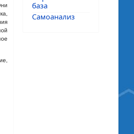
база
Они
ка,
Самоанализ
ния
ной
ное
ие,