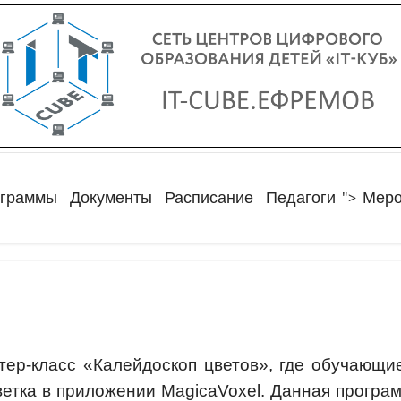
">
ограммы
Документы
Расписание
Педагоги
Меро
стер-класс «Калейдоскоп цветов», где обучающи
ветка в приложении MagicaVoxel. Данная програ