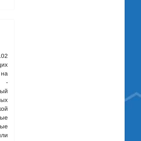
.02
щих
на
 -
ный
ых
кой
ные
рые
или