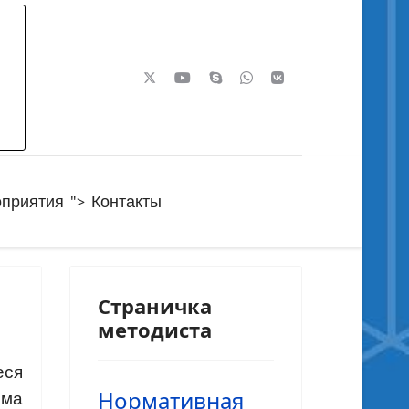
">
приятия
Контакты
Страничка
методиста
еся
Нормативная
мма