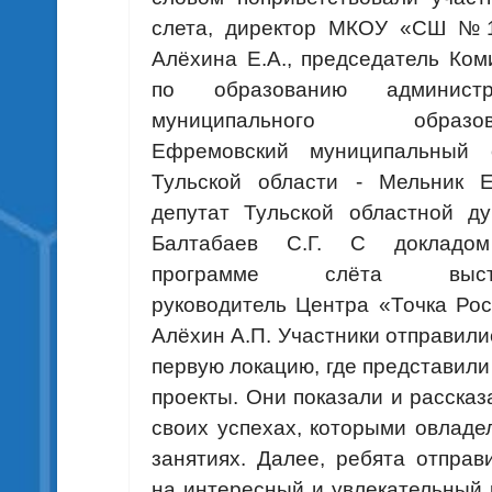
слета, директор МКОУ «СШ №1
Алёхина Е.А., председатель Ком
по образованию администр
муниципального образов
Ефремовский муниципальный о
Тульской области - Мельник Е
депутат Тульской областной д
Балтабаев С.Г. С докладо
программе слëта выст
руководитель Центра «Точка Рос
Алёхин А.П. Участники отправили
первую локацию, где представили
проекты. Они показали и рассказ
своих успехах, которыми овладе
занятиях. Далее, ребята отправ
на интересный и увлекательный 