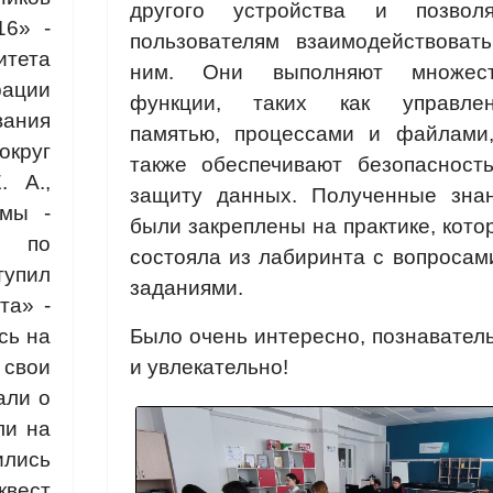
другого устройства и позвол
6» -
пользователям взаимодействоват
итета
ним.
Они выполняют множест
ации
функции‌, таких как управле
ания
памятью, процессами и файлами
круг
также обеспечивают безопасност
. А.,
защиту данных.
Полученные зна
умы -
были закреплены на практике, кото
м по
состояла из лабиринта с вопросам
упил
заданиями.
та» -
сь на
Было очень интересно, познавател
 свои
и увлекательно!
али о
ли на
ились
квест