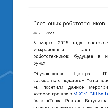
Слет юных робототехников
06 марта 2025
5 марта 2025 года, состоялс
межрайонный слëт ю
робототехников: будущее в н
руках!
Обучающиеся Центра «IT-к
совместно с педагогом Фатьянов
М. посетили данное мероприя
которое прошло в
МКОУ "СШ № 1
базе «Точка Роста». Вступите
словом поприветствовали участ