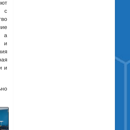
яют
ь с
во
ние
, а
ь и
ния
рая
и и
ьно